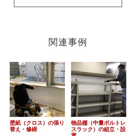
関連事例
壁紙（クロス）の張り
物品棚（中量ボルトレ
替え・修繕
スラック）の組立・設
置