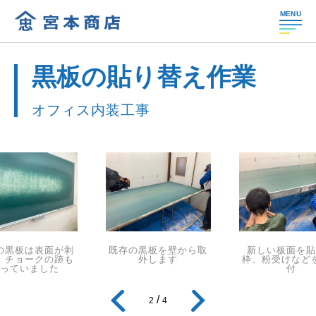
MENU
黒板の貼り替え作業
オフィス内装工事
の黒板は表面が剥
既存の黒板を壁から取
新しい板面を
、チョークの跡も
外します
枠、粉受けなど
残っていました
付
/
2
4