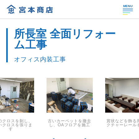
MENU
所長室 全面リフォー
ム工事
オフィス内装工事
のクロスを剝し、
古いカーペットを撤去
賞状などを飾る
いクロスを張りま
し、OAフロアを施工
クチャーレール
す